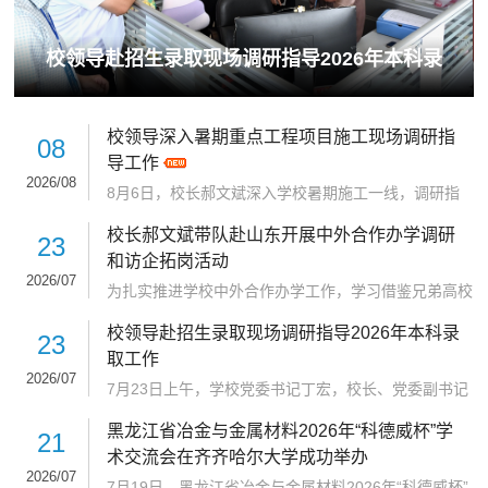
26年本科录
教育部2026年第二期“宏志助航计划
班在齐齐哈尔大学顺利举办
校领导深入暑期重点工程项目施工现场调研指
08
导工作
2026/08
8月6日，校长郝文斌深入学校暑期施工一线，调研指
导暑期重点工程项目进展情况，并对项目进行再部署、
校长郝文斌带队赴山东开展中外合作办学调研
再推进。副校长杜海军，学校办公室、审计处、保卫
23
处、后勤管理处负责人陪同调研。郝文斌一行先后深入
和访企拓岗活动
学生公寓、教学楼、游泳馆、体育场、体育馆等重点区
2026/07
为扎实推进学校中外合作办学工作，学习借鉴兄弟高校
域施工现场，仔细查看地面铺装、外墙保温、塑窗更换
办学经验，深化产教融合、拓展毕业生就业渠道，7月
等改造工程细节，重点检查各项目消防管理、施工进
校领导赴招生录取现场调研指导2026年本科录
20日至21日，校长、党委副书记郝文斌带队赴山东省
23
度、工程质量等落实情况。郝文斌对假期一直坚守一线
开展调研走访活动。副校长、党委常委徐广洲，国际交
取工作
的教职工表示关心和...
流合作处（国际教育学院）、财务处、实验室建设与设
2026/07
7月23日上午，学校党委书记丁宏，校长、党委副书记
备管理中心、美术与艺术设计学院等单位负责人陪同参
郝文斌，党委副书记张文治一行前往学校本科招生录取
加活动。7月20日下午，郝文斌一行到访山东工艺美术
黑龙江省冶金与金属材料2026年“科德威杯”学
工作现场，实地调研2026年度招生录取各项工作开展
21
学院，开展中外合作办学建设专题调研座谈。山东工艺
情况，并慰问一线录取工作人员。期间，校领导详细询
术交流会在齐齐哈尔大学成功举办
美术学院院长、党...
问本年度招生总体计划、各专业布局、考生咨询处置流
2026/07
7月19日，黑龙江省冶金与金属材料2026年“科德威杯”