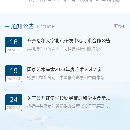
程、录取实施细则以及当前录取推进进度，重点询问学
学术交流会在日新大厦四楼报告厅隆重举行。本次会议
校今年新增的五个中外合作办学专业录取动态和录取咨
由黑龙江省金属学会主办，齐齐哈尔大学承办，齐齐哈
询热线高频答疑问题，认真听取招生工作负责人关于招
尔市科学技术协会协办，哈尔滨科德威冶金股份有限公
生政策解读、志愿...
司冠名支持。来自省内外高校、科研院所及企业的专家
通知公告
更多
+
NOTICE
学者、工程技术人员和师生代表齐聚一堂，围绕冶金与
金属材料领域前沿技术与产业发展展开深入交流。上午
16
的开幕式由材料科学与工程学院院长贾宏葛教授主持。
齐齐哈尔大学北京研发中心寻求合作公告
校党委副书记...
高科技企业负责人、高科技科研团队专家、广大校友和社会各界人士：我校北京研发中心是学校科技创新的重要基地，助推产学研融合发展的基础平台。为实现资源有效利用，推动科技创新与产业创新，现面向全国范围，诚邀高科技企业或科研团队加盟，共同探索科技合作空间的可能。一、中心概况齐大北京研发中心坐落于北京经济技术开发区景园街10号大琛科技园内，地理位置优越，交通便利。中心距离大兴机场仅40公里，首都机场45公里，北...
2024-10
19
国家艺术基金2023年度艺术人才培养资助项目“东北边疆民族舞蹈编创人才培养”招生简章
彩票公益金资助—中国福利彩票和中国体育彩票、国家艺术基金资助 国家艺术基金2023年度艺术人才培养资助项目 “东北边疆民族舞蹈编创人才培养”招生简章一、项目实施背景及特党的十八大以来，习近平总书记多次强调“推动中华优秀传统文化创造性转化、创新性发展”，对文化传承发展作出了全面部署。站在历史新起点，秉承平等、团结和共同繁荣的民族政策，以党的二十大报告提出的“推进文化自信自强，铸就社会主义文化新辉煌”精...
2023-04
24
关于公开征集学校财经管理和学生食堂腐败问题线索的公告
根据中共黑龙江省纪委办公厅《关于开展高校财经管理突出问题专项整治的工作方案》和《关于开展高校学生食堂腐败问题专项整治的工作方案》的通知要求，学校纪委现向社会公众及学校师生广泛征集财经管理和食堂腐败问题线索。一、线索征集时间2023年3月至2023年12月。二、线索征集范围1.财经管理方面：涉及财务管理、后勤管理、国有“三资”（资产、资金、资源）管理、工程项目建设管理、科研项目管理、下属单位及校办企业管理、对...
2023-03